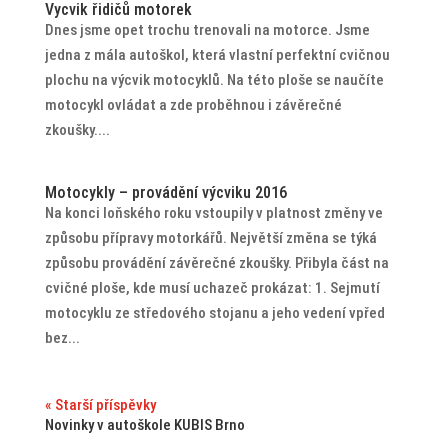
Vycvik řidičů motorek
Dnes jsme opet trochu trenovali na motorce. Jsme
jedna z mála autoškol, která vlastní perfektní cvičnou
plochu na výcvik motocyklů. Na této ploše se naučíte
motocykl ovládat a zde proběhnou i závěrečné
zkoušky....
Motocykly – provádění výcviku 2016
Na konci loňského roku vstoupily v platnost změny ve
způsobu přípravy motorkářů. Největší změna se týká
způsobu provádění závěrečné zkoušky. Přibyla část na
cvičné ploše, kde musí uchazeč prokázat: 1. Sejmutí
motocyklu ze středového stojanu a jeho vedení vpřed
bez...
« Starší příspěvky
Novinky v autoškole KUBIS Brno