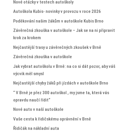
Nové otázky v testech autoškoly
Autoškola Kubis- novinky v provozu v roce 2026
Poděkování našim žákům v autoškole Kubis Brno
Závěrečná zkouška v autoškole – Jak se na ni připravit
krok za krokem
Nejčastější trasy u závěrečných zkoušek v Brně
Závěrečná zkouška v autoškole
Jak vybrat autoškolu v Brně: na co si dát pozor, aby váš
výcvik měl smysl
Nejčastější chyby žáků při jízdách v autoškole Brno
“ V Brně je přez 300 autoškol , my jsme ta, která vás
opravdu naučí řídit“
Nové auto v naší autoškole
Vaše cesta k řidičskému oprávnění v Brně
Řidičák na nákladní auta