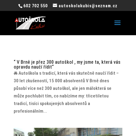
¨
602 702 550
autoskolakubis@seznam.cz
“ V Brně je přez 300 autoškol , my jsme ta, která vás
opravdu naučí řídit“
🚘 Autoškola s tradicí, která vás skutečně naučí řídit –
30 let zkušeností, 15 000 absolventů V Brně dnes
působí více než 300 autoškol, ale jen málokterá se
může pochlubit tím, co nabízíme my: třicetiletou
tradicí, tisíci spokojených absolventů a
profesionálním...