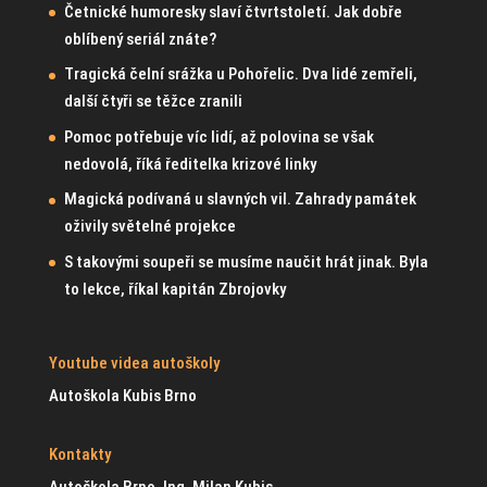
Četnické humoresky slaví čtvrtstoletí. Jak dobře
oblíbený seriál znáte?
Tragická čelní srážka u Pohořelic. Dva lidé zemřeli,
další čtyři se těžce zranili
Pomoc potřebuje víc lidí, až polovina se však
nedovolá, říká ředitelka krizové linky
Magická podívaná u slavných vil. Zahrady památek
oživily světelné projekce
S takovými soupeři se musíme naučit hrát jinak. Byla
to lekce, říkal kapitán Zbrojovky
Youtube videa autoškoly
Autoškola Kubis Brno
Kontakty